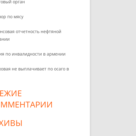
говый орган
вор по мясу
нсовая отчетность нефтяной
ании
ия по инвалидности в армении
ховая не выплачивает по осаго в
ЕЖИЕ
ОММЕНТАРИИ
РХИВЫ