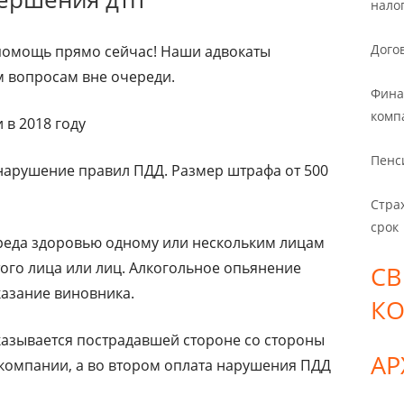
нало
Дого
омощь прямо сейчас! Наши адвокаты
 вопросам вне очереди.
Фина
комп
 в 2018 году
Пенс
 нарушение правил ПДД. Размер штрафа от 500
Стра
срок
реда здоровью одному или нескольким лицам
того лица или лиц. Алкогольное опьянение
СВ
казание виновника.
К
азывается пострадавшей стороне со стороны
А
 компании, а во втором оплата нарушения ПДД