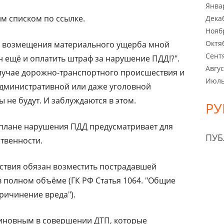
Янва
м списком по ссылке.
Дека
Нояб
Октя
мо возмещения материального ущерба мной
Сент
н ещё и оплатить штраф за нарушение ПДД!?".
Авгус
 случае дорожно-транспортного происшествия и
Июль
административной или даже уголовной
 не будут. И заблуждаются в этом.
РУ
 плане нарушения ПДД предусматривает для
ПУ
твенности.
ствия обязан возместить пострадавшей
 полном объёме (ГК РФ Статья 1064. "Общие
ричинение вреда").
иновным в совершении ДТП, которые