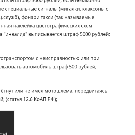
атели штраф 3000 рублей; если незаконно
ые специальные сигналы (мигалки, клаксоны с
.служб), фонари такси (так называемые
онная наклейка цветографических схем
а "инвалид" выписывается штраф 5000 рублей;
тотранспортом с неисправностью или при
ользовать автомобиль штраф 500 рублей;
тёгнут или не имел мотошлема, передвигаясь
; (статья 12.6 КоАП РФ);