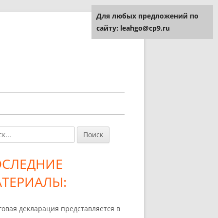
Для любых предложений по
сайту: leahgo@cp9.ru
и:
авная
ковая
ОСЛЕДНИЕ
лонка
ТЕРИАЛЫ:
говая декларация представляется в