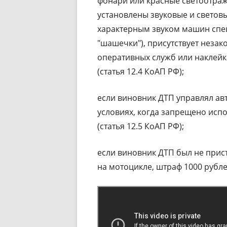
фонари или красные светоотраж
установлены звуковые и светов
характерным звуком машин спец
"шашечки"), присутствует незак
оперативных служб или наклейк
(статья 12.4 КоАП РФ);
если виновник ДТП управлял ав
условиях, когда запрещено исп
(статья 12.5 КоАП РФ);
если виновник ДТП был не прис
на мотоцикле, штраф 1000 рублей