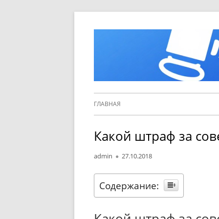
Перейти
к
содержимому
Основное
ГЛАВНАЯ
меню
Какой штраф за со
Автор
Опубликовано
admin
27.10.2018
Содержание:
Какой штраф за со