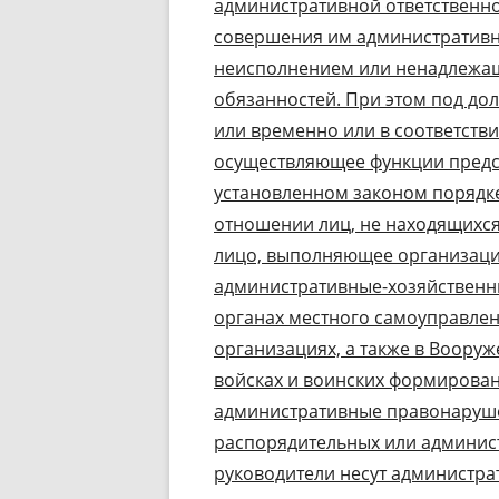
административной ответственно
совершения им административн
неисполнением или ненадлежа
обязанностей. При этом под до
или временно или в соответст
осуществляющее функции предст
установленном законом поряд
отношении лиц, не находящихся 
лицо, выполняющее организац
административные-хозяйственны
органах местного самоуправлен
организациях, а также в Воору
войсках и воинских формирова
административные правонаруше
распорядительных или админис
руководители несут администра