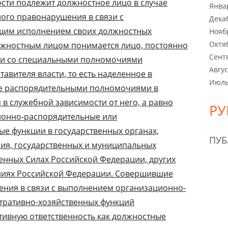
сти подлежит должностное лицо в случае
Янва
ого правонарушения в связи с
Дека
щим исполнением своих должностных
Нояб
Октя
лжностным лицом понимается лицо, постоянно
Сент
вии со специальными полномочиями
Авгус
авителя власти, то есть наделенное в
Июль
ке распорядительными полномочиями в
в служебной зависимости от него, а равно
РУ
ионно-распорядительные или
е функции в государственных органах,
ПУ
ия, государственных и муниципальных
женных Силах Российской Федерации, других
ниях Российской Федерации. Совершившие
ния в связи с выполнением организационно-
тративно-хозяйственных функций
тивную ответственность как должностные