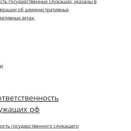
сть государственных служащих, указаны в
дерации об административных
ативных актах.
ли
ответственность
лужащих рф
ность государственного служащего