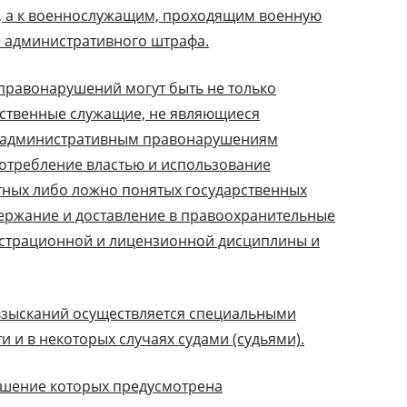
а, а к военнослужащим, проходящим военную
е административного штрафа.
правонарушений могут быть не только
рственные служащие, не являющиеся
м административным правонарушениям
потребление властью и использование
тных либо ложно понятых государственных
ержание и доставление в правоохранительные
истрационной и лицензионной дисциплины и
зысканий осуществляется специальными
 и в некоторых случаях судами (судьями).
ршение которых предусмотрена