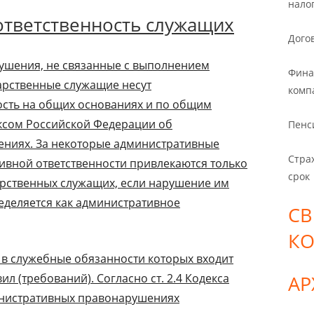
нало
ответственность служащих
Дого
ушения, не связанные с выполнением
Фина
арственные служащие несут
комп
ость на общих основаниях и по общим
ксом Российской Федерации об
Пенс
ниях. За некоторые административные
Стра
вной ответственности привлекаются только
срок
арственных служащих, если нарушение им
еделяется как административное
СВ
К
, в служебные обязанности которых входит
 (требований). Согласно ст. 2.4 Кодекса
А
нистративных правонарушениях