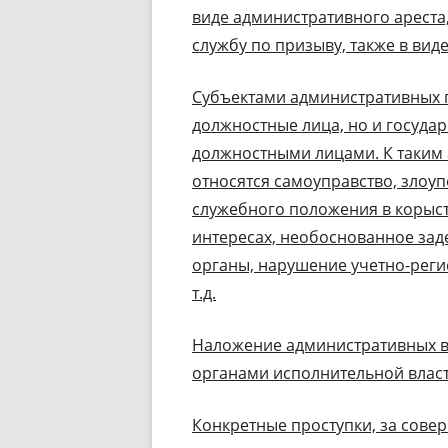
виде административного арест
службу по призыву, также в вид
Субъектами административных 
должностные лица, но и госуда
должностными лицами. К таки
относятся самоуправство, злоу
служебного положения в корыс
интересах, необоснованное зад
органы, нарушение учетно-рег
т.д.
Наложение административных в
органами исполнительной власти
Конкретные проступки, за сове