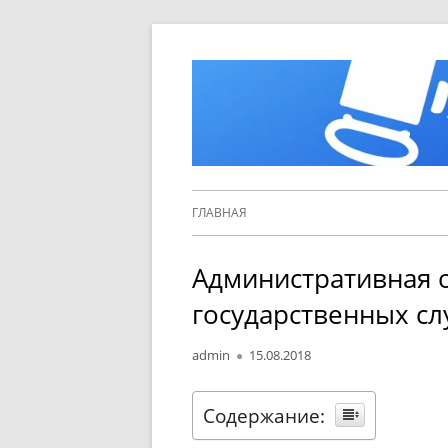
Перейти
к
содержимому
Основное
ГЛАВНАЯ
меню
Административная 
государственных с
Автор
Опубликовано
admin
15.08.2018
Содержание: