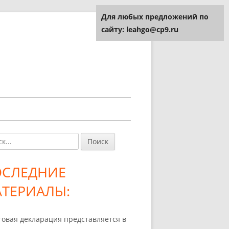
Для любых предложений по
сайту: leahgo@cp9.ru
и:
авная
ковая
ОСЛЕДНИЕ
лонка
ТЕРИАЛЫ:
говая декларация представляется в