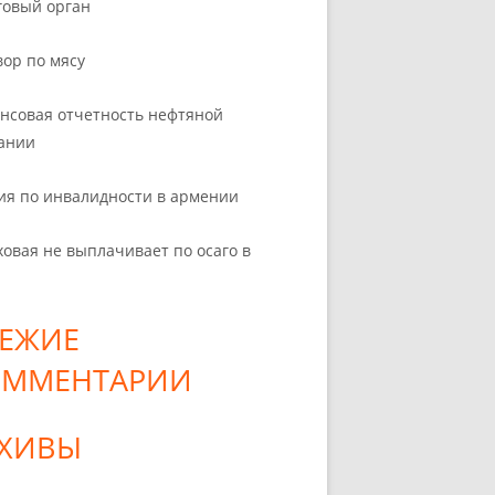
говый орган
вор по мясу
нсовая отчетность нефтяной
ании
ия по инвалидности в армении
ховая не выплачивает по осаго в
ЕЖИЕ
ОММЕНТАРИИ
РХИВЫ