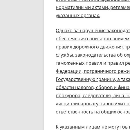
нормативными актами, реглам
указанных органах.
Однако за нарушение законодат
обеспечения санитарно-эпидем
правил дорожного движения, т
службы, законодательства об о
таможенных правил и правил р
Федерации, пограничного режим
Государственную границу, а та
области налогов, сборов и фин
прокурора, следователя, лица, 
дисциплинарных уставов или сп
ответственность на общих осно
К указанным лицам не могут бы