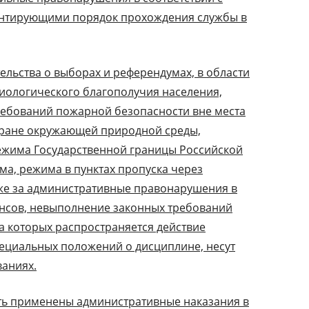
ентирующими порядок прохождения службы в
ельства о выборах и референдумах, в области
иологического благополучия населения,
ребований пожарной безопасности вне места
хране окружающей природной среды,
ежима Государственной границы Российской
а, режима в пунктах пропуска через
кже за административные правонарушения в
ансов, невыполнение законных требований
на которых распространяется действие
ециальных положений о дисциплине, несут
ваниях.
ть применены административные наказания в