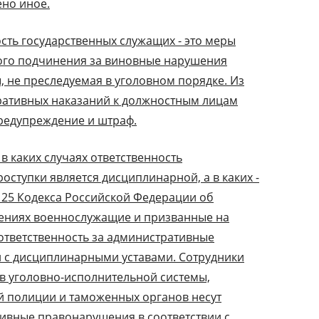
ено иное.
сть государственных служащих - это меры
ного подчинения за виновные нарушения
, не преследуемая в уголовном порядке. Из
ративных наказаний к должностным лицам
предупреждение и штраф.
в каких случаях ответственность
оступки является дисциплинарной, а в каких -
. 25 Кодекса Российской Федерации об
ениях военнослужащие и призванные на
ответственность за административные
 с дисциплинарными уставами. Сотрудники
ов уголовно-исполнительной системы,
й полиции и таможенных органов несут
тивные правонарушения в соответствии с