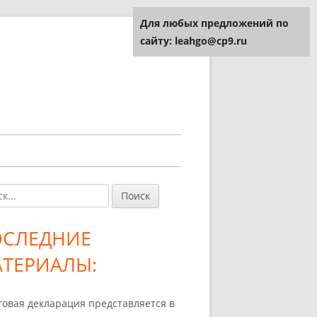
Для любых предложений по
сайту: leahgo@cp9.ru
и:
авная
ковая
ОСЛЕДНИЕ
лонка
ТЕРИАЛЫ:
говая декларация представляется в