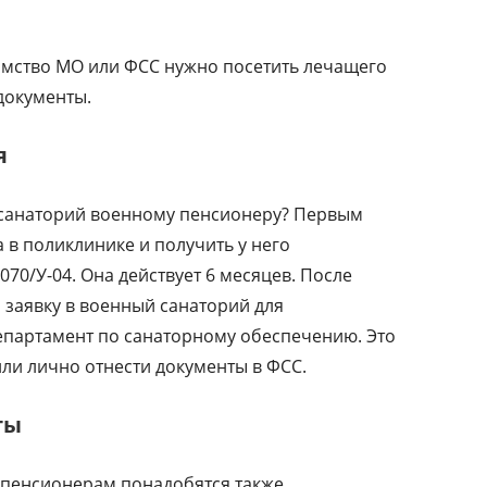
домство МО или ФСС нужно посетить лечащего
документы.
я
й санаторий военному пенсионеру? Первым
 в поликлинике и получить у него
70/У-04. Она действует 6 месяцев. После
 заявку в военный санаторий для
епартамент по санаторному обеспечению. Это
или лично отнести документы в ФСС.
ты
 пенсионерам понадобятся также