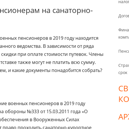
нало
нсионерам на санаторно-
Дого
Фина
комп
оенных пенсионеров в 2019 году находится
анного ведомства. В зависимости от ряда
Пенс
скидки при оплате стоимости путевок. Члены
тставке также могут не платить всю сумму.
Стра
ем, и какие документы понадобится собрать?
срок
СВ
К
ие военных пенсионеров в 2019 году
а обороны №333 от 15.03.2011 года «О
А
 обеспечения в Вооруженных Силах
т право проходить санаторно-курортное