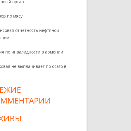
говый орган
вор по мясу
нсовая отчетность нефтяной
ании
ия по инвалидности в армении
ховая не выплачивает по осаго в
ЕЖИЕ
ОММЕНТАРИИ
РХИВЫ