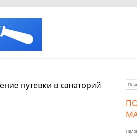
Советы юристов
Leahgo.ru
ение путевки в санаторий
Найт
Гл
бо
П
ко
МА
Нало