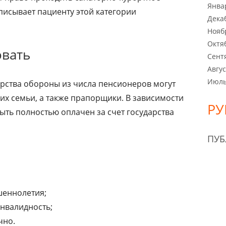
Янва
писывает пациенту этой категории
Дека
Нояб
Октя
овать
Сент
Авгус
Июль
ерства обороны из числа пенсионеров могут
их семьи, а также прапорщики. В зависимости
РУ
быть полностью оплачен за счет государства
ПУ
шеннолетия;
инвалидность;
чно.