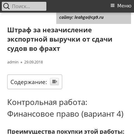
Найти:
Основное
Меню
Для любых предложений по
меню
сайту: leahgo@cp9.ru
Перейти
Leahgo.ru
Советы юристов
к
Штраф за незачисление
содержимому
экспортной выручки от сдачи
судов во фрахт
Автор
Опубликовано
admin
29.09.2018
Содержание:
Контрольная работа:
Финансовое право (вариант 4)
Преимущества покупки этой работы: