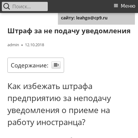
Найти:
Основное
Меню
Для любых предложений по
меню
сайту: leahgo@cp9.ru
Перейти
Leahgo.ru
Советы юристов
к
Штраф за не подачу уведомления
содержимому
Автор
Опубликовано
admin
12.10.2018
Содержание:
Как избежать штрафа
предприятию за неподачу
уведомления о приеме на
работу иностранца?