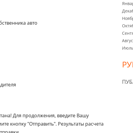
Янва
Дека
Нояб
бственника авто
Октя
Сент
Авгус
Июль
РУ
ПУ
одителя
тана! Для продолжения, введите Вашу
те кнопку "Отправить". Результаты расчета
тправки.