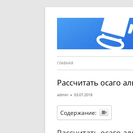
Перейти
к
содержимому
Основное
ГЛАВНАЯ
меню
Рассчитать осаго ал
Автор
Опубликовано
admin
03.07.2018
Содержание:
Рассчитать осаго ал