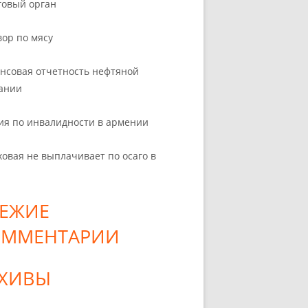
говый орган
вор по мясу
нсовая отчетность нефтяной
ании
ия по инвалидности в армении
ховая не выплачивает по осаго в
ЕЖИЕ
ОММЕНТАРИИ
РХИВЫ