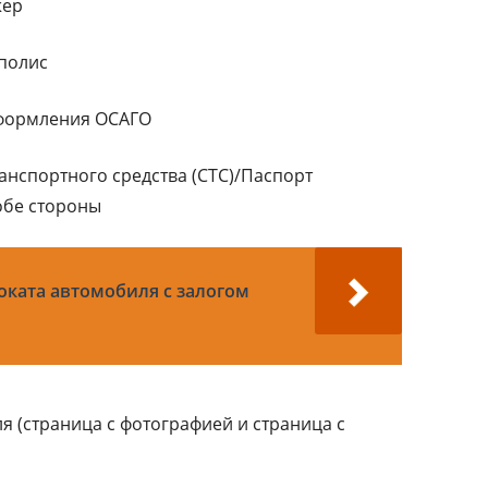
жер
полис
оформления ОСАГО
анспортного средства (СТС)/Паспорт
 обе стороны
оката автомобиля с залогом
я (страница с фотографией и страница с