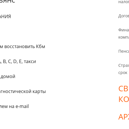
нало
Дого
ВАНИЯ
Фина
комп
м восстановить Кбм
Пенс
В, С, D, E, такси
Стра
срок
и домой
СВ
гностической карты
К
ем на e-mail
А