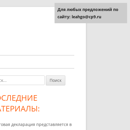
Для любых предложений по
сайту: leahgo@cp9.ru
и:
авная
ковая
ОСЛЕДНИЕ
лонка
ТЕРИАЛЫ:
говая декларация представляется в