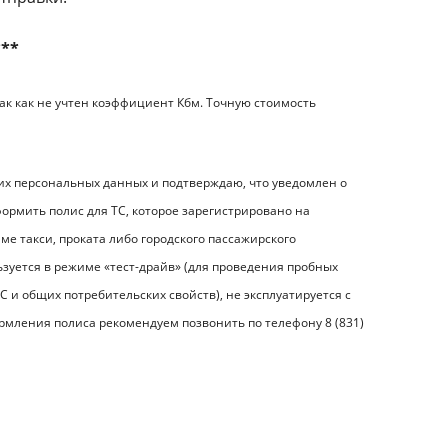
***
ак как не учтен коэффициент Кбм. Точную стоимость
их персональных данных и подтверждаю, что уведомлен о
формить полис для ТС, которое зарегистрировано на
ме такси, проката либо городского пассажирского
льзуется в режиме «тест-драйв» (для проведения пробных
С и общих потребительских свойств), не эксплуатируется с
ормления полиса рекомендуем позвонить по телефону 8 (831)