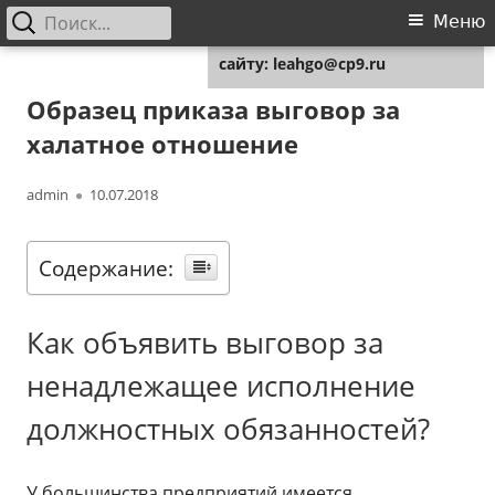
Найти:
Основное
Меню
Для любых предложений по
меню
сайту: leahgo@cp9.ru
Перейти
Leahgo.ru
Советы юристов
к
Образец приказа выговор за
содержимому
халатное отношение
Автор
Опубликовано
admin
10.07.2018
Содержание:
Как объявить выговор за
ненадлежащее исполнение
должностных обязанностей?
У большинства предприятий имеется