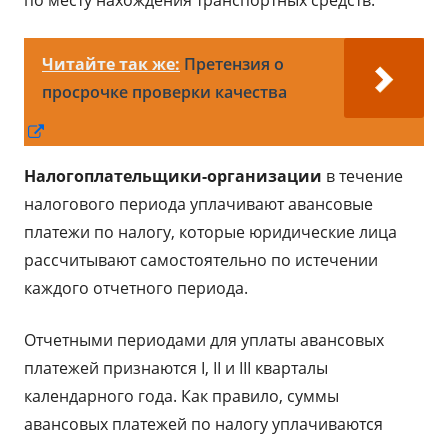
по месту нахождения транспортных средств.
Читайте так же:
Претензия о
просрочке проверки качества
Открывается
в
Налогоплательщики-организации
в течение
новом
налогового периода уплачивают авансовые
окне
платежи по налогу, которые юридические лица
рассчитывают самостоятельно по истечении
каждого отчетного периода.
Отчетными периодами для уплаты авансовых
платежей признаются I, II и III кварталы
календарного года. Как правило, суммы
авансовых платежей по налогу уплачиваются