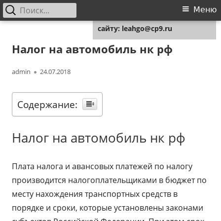
Найти:
Основное
Меню
Для любых предложений по
меню
сайту: leahgo@cp9.ru
Перейти
Leahgo.ru
Советы юристов
к
Налог на автомобиль нк рф
содержимому
Автор
Опубликовано
admin
24.07.2018
Содержание:
Налог на автомобиль нк рф
Плата налога и авансовых платежей по налогу
производится налогоплательщиками в бюджет по
месту нахождения транспортных средств в
порядке и сроки, которые установлены законами