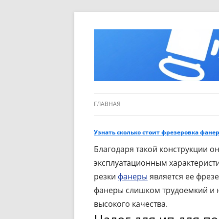
Перейти
к
содержимому
Основное
ГЛАВНАЯ
меню
Узнать сколько стоит фрезеровка фанер
Благодаря такой конструкции о
эксплуатационным характерист
резки
фанеры
является ее фрезе
фанеры слишком трудоемкий и н
высокого качества.