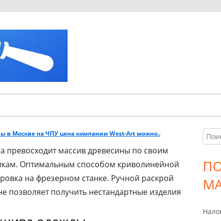
Советы юристов
Leahgo.ru
ы в Москве на ЧПУ цена компании West-Art можно..
Найт
Гл
на превосходит массив древесины по своим
бо
П
икам. Оптимальным способом криволинейной
ровка на фрезерном станке. Ручной раскрой
ко
МА
е позволяет получить нестандартные изделия
Нало