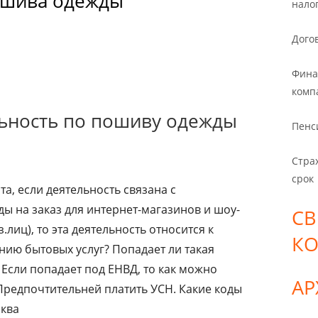
пошива одежды
нало
Дого
Фина
комп
льность по пошиву одежды
Пенс
Стра
срок
а, если деятельность связана с
ы на заказ для интернет-магазинов и шоу-
СВ
.лиц), то эта деятельность относится к
К
нию бытовых услуг? Попадает ли такая
 Если попадает под ЕНВД, то как можно
А
Предпочтительней платить УСН. Какие коды
сква