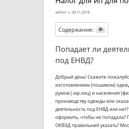
Налог для ип для 
Автор
Опубликовано
admin
30.11.2018
Содержание:
Попадает ли деяте
под ЕНВД?
Добрый день! Скажите пожалуйст
изготовлением (пошивом) одежд
румов ( юр.лиц) и населения (физ
производству одежды или оказа
деятельность под ЕНВД или нет?
оформить, чтобы не попадала? 
ОКВЭД правильней указать? Мо