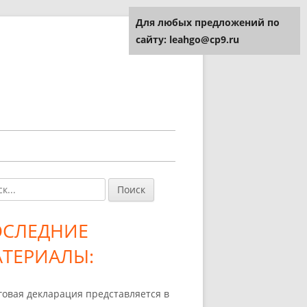
Для любых предложений по
сайту: leahgo@cp9.ru
и:
авная
ковая
ОСЛЕДНИЕ
лонка
ТЕРИАЛЫ:
говая декларация представляется в