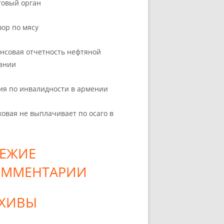
говый орган
вор по мясу
нсовая отчетность нефтяной
ании
ия по инвалидности в армении
ховая не выплачивает по осаго в
ЕЖИЕ
ОММЕНТАРИИ
РХИВЫ