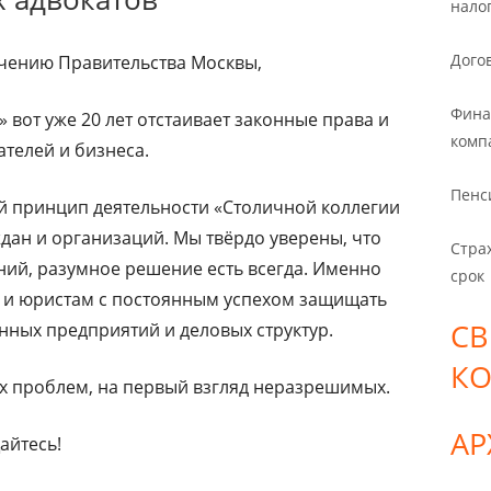
нало
Дого
учению Правительства Москвы,
Фина
 вот уже 20 лет отстаивает законные права и
комп
телей и бизнеса.
Пенс
й принцип деятельности «Столичной коллегии
дан и организаций. Мы твёрдо уверены, что
Стра
ий, разумное решение есть всегда. Именно
срок
 и юристам с постоянным успехом защищать
СВ
нных предприятий и деловых структур.
К
 проблем, на первый взгляд неразрешимых.
А
йтесь!