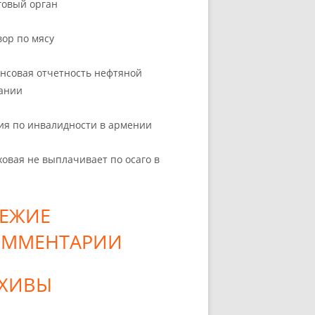
говый орган
вор по мясу
нсовая отчетность нефтяной
ании
ия по инвалидности в армении
ховая не выплачивает по осаго в
ЕЖИЕ
ОММЕНТАРИИ
РХИВЫ