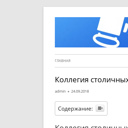
Перейти
к
содержимому
Основное
ГЛАВНАЯ
меню
Коллегия столичны
Автор
Опубликовано
admin
24.09.2018
Содержание:
Коллегия столичны