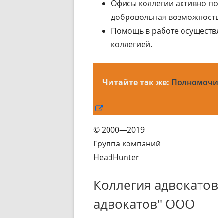
Офисы коллегии активно по
добровольная возможность
Помощь в работе осуществл
коллегией.
Читайте так же:
Полномочия
Открывается
в
© 2000—2019
новом
Группа компаний
окне
HeadHunter
Коллегия адвокатов
адвокатов" ООО