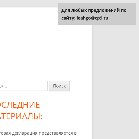
Для любых предложений по
сайту: leahgo@cp9.ru
и:
авная
ковая
ОСЛЕДНИЕ
лонка
ТЕРИАЛЫ:
говая декларация представляется в