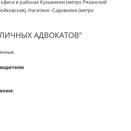
 офиса в районах Кузьминки (метро Рязанский
Войковская), Нагатино -Садовники (метро
ОЛИЧНЫХ АДВОКАТОВ"
анные.
оводителю
ании: