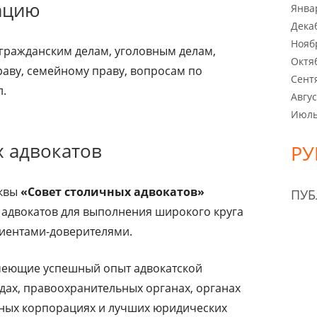
тацию
Янва
Дека
Нояб
 гражданским делам, уголовным делам,
Октя
аву, семейному праву, вопросам по
Сент
л.
Авгус
Июль
х адвокатов
РУ
сквы
«Совет столичных адвокатов»
ПУ
адвокатов для выполнения широкого круга
лиентами-доверителями.
имеющие успешный опыт адвокатской
удах, правоохранительных органах, органах
пных корпорациях и лучших юридических