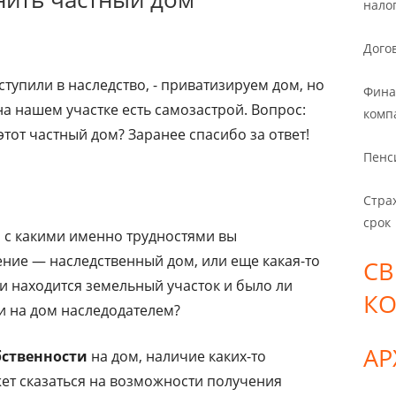
нало
Дого
вступили в наследство, - приватизируем дом, но
Фина
. на нашем участке есть самозастрой. Вопрос:
комп
тот частный дом? Заранее спасибо за ответ!
Пенс
Стра
срок
, с какими именно трудностями вы
ение — наследственный дом, или еще какая-то
СВ
и находится земельный участок и было ли
К
и на дом наследодателем?
А
бственности
на дом, наличие каких-то
ет сказаться на возможности получения