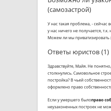
(самозастрой)
У нас такая проблема, - сейчас 
у нас ничего не получается, т.к
Можем ли мы приватизировать э
Ответы юристов (1)
Здравствуйте, Майя. Не понятно
столкнулись. Самовольное стро
постройка? В чьей собственност
оформлено право собственност
Если у умершего было
право со
неузаконенных построек не мож