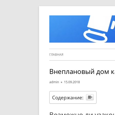
Перейти
к
содержимому
Основное
ГЛАВНАЯ
меню
Внеплановый дом к
Автор
Опубликовано
admin
15.09.2018
Содержание:
Возможно ли узако