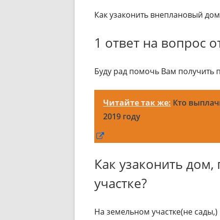
Как узаконить внеплановый дом 
1 ответ на вопрос о
Буду рад помочь Вам получить пр
Читайте так же:
Кто выплач
2019 году
Открывается
в
Как узаконить дом,
новом
окне
участке?
На земельном участке(не сады,)