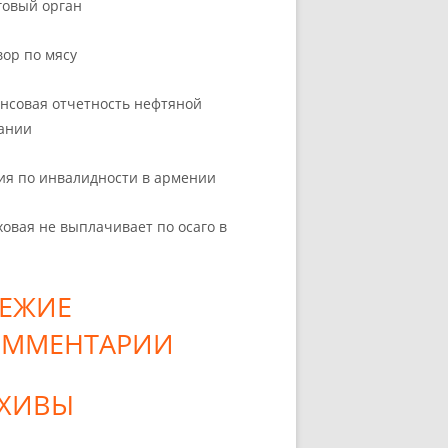
говый орган
вор по мясу
нсовая отчетность нефтяной
ании
ия по инвалидности в армении
ховая не выплачивает по осаго в
ЕЖИЕ
ОММЕНТАРИИ
РХИВЫ