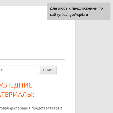
Для любых предложений по
сайту: leahgo@cp9.ru
и:
авная
ковая
ОСЛЕДНИЕ
лонка
ТЕРИАЛЫ:
говая декларация представляется в