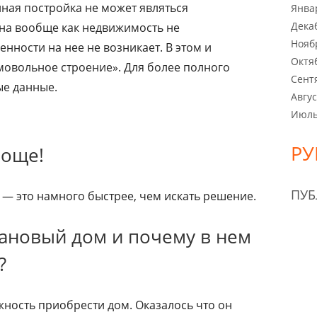
нная постройка не может являться
Янва
Дека
на вообще как недвижимость не
Нояб
енности на нее не возникает. В этом и
Октя
мовольное строение». Для более полного
Сент
ые данные.
Авгус
Июль
РУ
роще!
ПУ
— это намного быстрее, чем искать решение.
ановый дом и почему в нем
?
жность приобрести дом. Оказалось что он