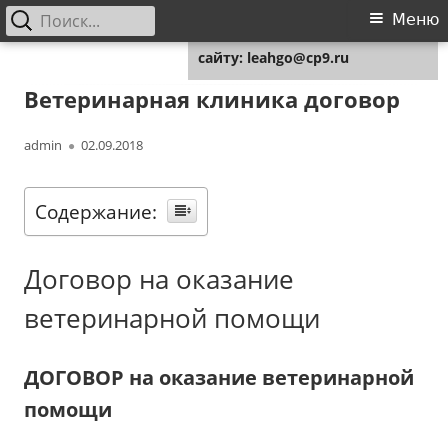
Найти:
Основное
Меню
Для любых предложений по
меню
сайту: leahgo@cp9.ru
Перейти
Leahgo.ru
Советы юристов
к
Ветеринарная клиника договор
содержимому
Автор
Опубликовано
admin
02.09.2018
Содержание:
Договор на оказание
ветеринарной помощи
ДОГОВОР на оказание ветеринарной
помощи