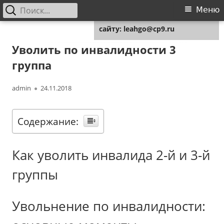
Найти:
Основное
Меню
Для любых предложений по
меню
сайту: leahgo@cp9.ru
Перейти
Leahgo.ru
Советы юристов
к
Уволить по инвалидности 3
содержимому
группа
Автор
Опубликовано
admin
24.11.2018
Содержание:
Как уволить инвалида 2-й и 3-й
группы
Увольнение по инвалидности: