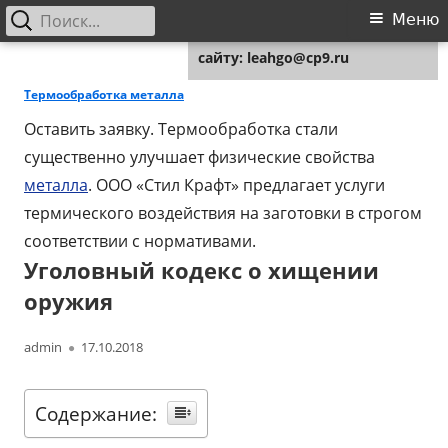
Найти:
Основное
Меню
Для любых предложений по
меню
сайту: leahgo@cp9.ru
Перейти
Leahgo.ru
Советы юристов
к
Термообработка металла
содержимому
Оставить заявку. Термообработка стали
существенно улучшает физические свойства
металла
. ООО «Стил Крафт» предлагает услуги
термического воздействия на заготовки в строгом
соответствии с нормативами.
Уголовный кодекс о хищении
оружия
Автор
Опубликовано
admin
17.10.2018
Содержание: