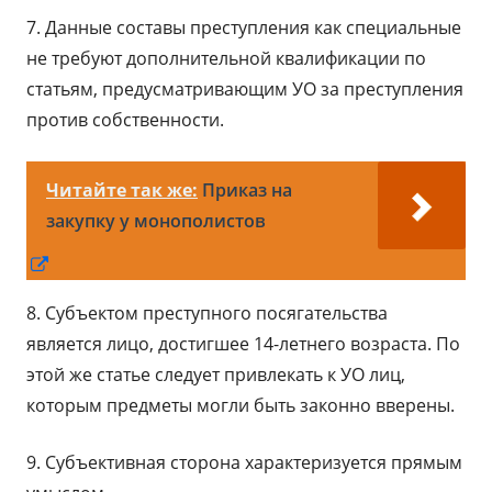
7. Данные составы преступления как специальные
не требуют дополнительной квалификации по
статьям, предусматривающим УО за преступления
против собственности.
Читайте так же:
Приказ на
закупку у монополистов
Открывается
в
8. Субъектом преступного посягательства
новом
является лицо, достигшее 14-летнего возраста. По
окне
этой же статье следует привлекать к УО лиц,
которым предметы могли быть законно вверены.
9. Субъективная сторона характеризуется прямым