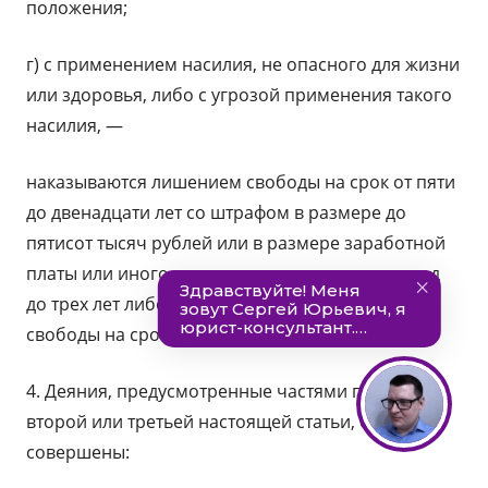
положения;
г) с применением насилия, не опасного для жизни
или здоровья, либо с угрозой применения такого
насилия, —
наказываются лишением свободы на срок от пяти
до двенадцати лет со штрафом в размере до
пятисот тысяч рублей или в размере заработной
платы или иного дохода осужденного за период
до трех лет либо без такового и с ограничением
свободы на срок до двух лет либо без такового.
4. Деяния, предусмотренные частями первой,
второй или третьей настоящей статьи, если они
совершены: