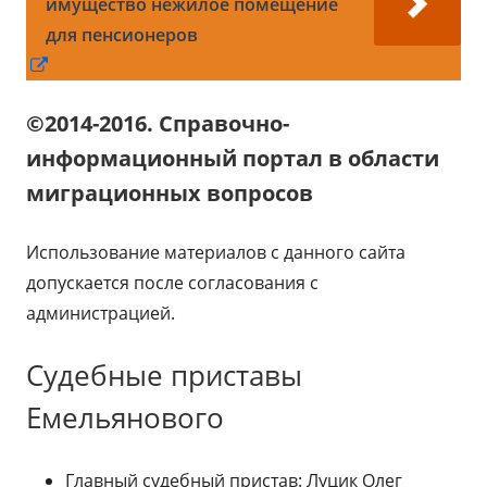
имущество нежилое помещение
для пенсионеров
Открывается
в
©2014-2016. Справочно-
новом
информационный портал в области
окне
миграционных вопросов
Использование материалов с данного сайта
допускается после согласования с
администрацией.
Судебные приставы
Емельянового
Главный судебный пристав: Луцик Олег