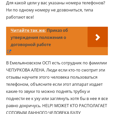
Для какой цели у вас указаны номера телефонов?
Ни по одному номеру не дозвониться, типа
работают все!
Читайте так же:
Приказ об
утверждения положения о
договорной работе
Открывается
в
В Емельяновском ОСП есть сотрудник по фамилии
новом
ЧЕПУРКОВА АЛЕНА. Люди если кто-то смотрит эти
окне
отзывы научите этого человека пользоваться
телефоном, объясните если этот аппарат издает
какие-то звуки то можно поднять трубку и
поднести ее к уху или заглянуть хотя бы в нее я все
равно докричусь. HELP! МОЖЕТ КТО РАСПОЛАГАЕТ
СОТОВЫМ ДАННОГО ЧЕЛОВЕКА БУДУ