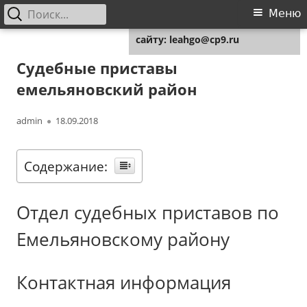
Найти:
Основное
Меню
Для любых предложений по
меню
сайту: leahgo@cp9.ru
Перейти
Leahgo.ru
Советы юристов
к
Судебные приставы
содержимому
емельяновский район
Автор
Опубликовано
admin
18.09.2018
Содержание:
Отдел судебных приставов по
Емельяновскому району
Контактная информация