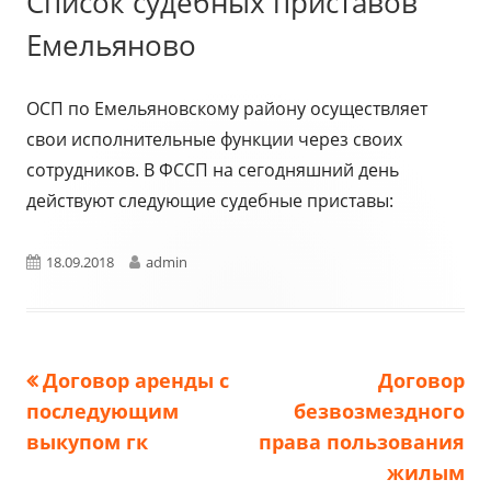
Список судебных приставов
Емельяново
ОСП по Емельяновскому району осуществляет
свои исполнительные функции через своих
сотрудников. В ФССП на сегодняшний день
действуют следующие судебные приставы:
Опубликовано
Автор
18.09.2018
admin
Предыдущая
Следующа
Договор аренды с
Договор
Навигация
запись:
запись:
последующим
безвозмездного
по
выкупом гк
права пользования
жилым
записям