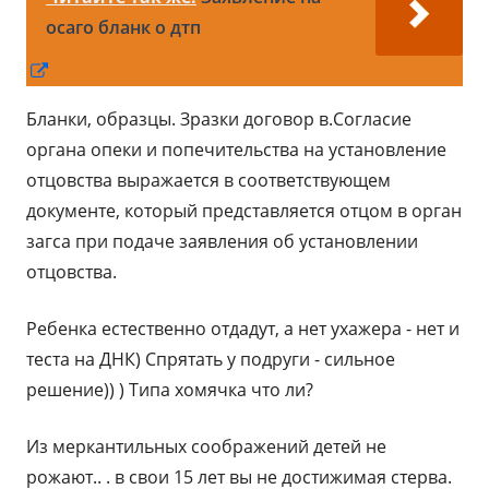
осаго бланк о дтп
Открывается
в
Бланки, образцы. Зразки договор в.Согласие
новом
органа опеки и попечительства на установление
окне
отцовства выражается в соответствующем
документе, который представляется отцом в орган
загса при подаче заявления об установлении
отцовства.
Ребенка естественно отдадут, а нет ухажера - нет и
теста на ДНК) Спрятать у подруги - сильное
решение)) ) Типа хомячка что ли?
Из меркантильных соображений детей не
рожают.. . в свои 15 лет вы не достижимая стерва.