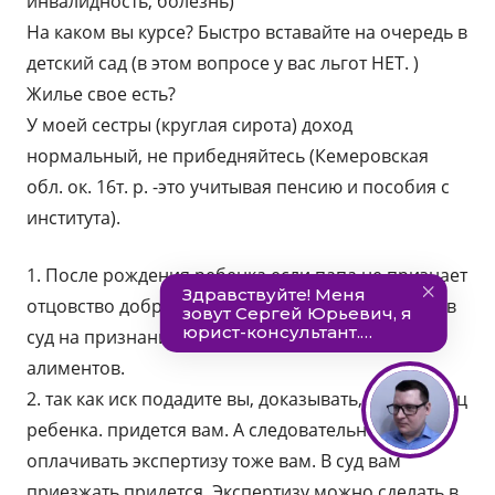
инвалидность, болезнь)
На каком вы курсе? Быстро вставайте на очередь в
детский сад (в этом вопросе у вас льгот НЕТ. )
Жилье свое есть?
У моей сестры (круглая сирота) доход
нормальный, не прибедняйтесь (Кемеровская
обл. ок. 16т. р. -это учитывая пенсию и пособия с
института).
1. После рождения ребенка если папа не признает
отцовство добровольно, придется подавать иск в
суд на признание отцовства и взыскание
алиментов.
2. так как иск подадите вы, доказывать, что он отец
ребенка. придется вам. А следовательно и
оплачивать экспертизу тоже вам. В суд вам
приезжать придется. Экспертизу можно сделать в