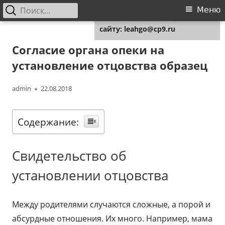
Найти:
Основное
Меню
Для любых предложений по
меню
сайту: leahgo@cp9.ru
Перейти
Leahgo.ru
Советы юристов
к
Согласие органа опеки на
содержимому
установление отцовства образец
Автор
Опубликовано
admin
22.08.2018
Содержание:
Свидетельство об
установлении отцовства
Между родителями случаются сложные, а порой и
абсурдные отношения. Их много. Например, мама