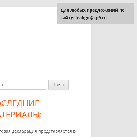
Для любых предложений по
сайту: leahgo@cp9.ru
и:
авная
ковая
ОСЛЕДНИЕ
лонка
ТЕРИАЛЫ:
говая декларация представляется в