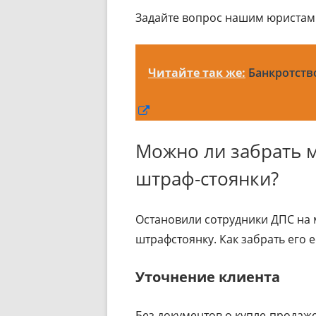
Задайте вопрос нашим юристам 
Читайте так же:
Банкротств
Открывается
в
Можно ли забрать м
новом
окне
штраф-стоянки?
Остановили сотрудники ДПС на м
штрафстоянку. Как забрать его е
Уточнение клиента
Без документов о купле-продаж