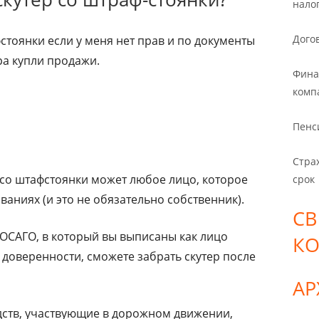
нало
Дого
фстоянки если у меня нет прав и по документы
ра купли продажи.
Фина
комп
Пенс
Стра
 со штафстоянки может любое лицо, которое
срок
ваниях (и это не обязательно собственник).
СВ
 ОСАГО, в который вы выписаны как лицо
К
доверенности, сможете забрать скутер после
А
дств, участвующие в дорожном движении,