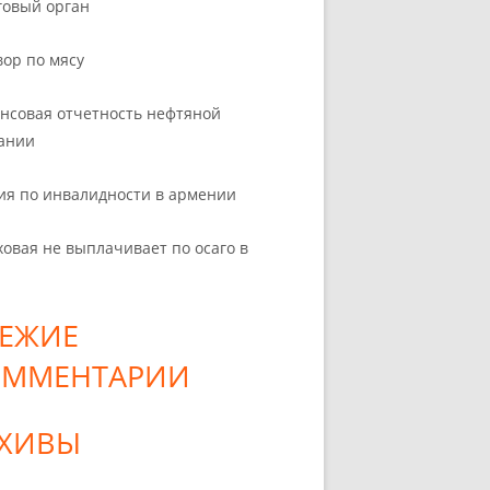
говый орган
вор по мясу
нсовая отчетность нефтяной
ании
ия по инвалидности в армении
ховая не выплачивает по осаго в
ЕЖИЕ
ОММЕНТАРИИ
РХИВЫ