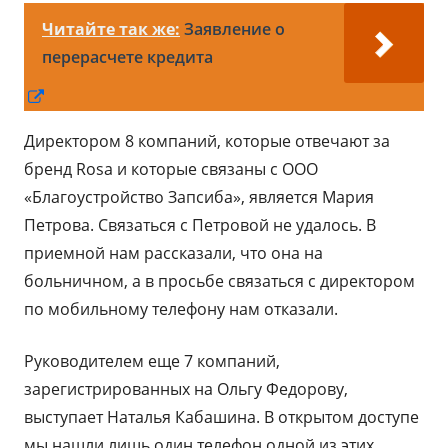
Читайте так же:
Заявление о
перерасчете кредита
Открывается
в
Директором 8 компаний, которые отвечают за
новом
бренд Rosa и которые связаны с ООО
окне
«Благоустройство Запсиба», является Мария
Петрова. Связаться с Петровой не удалось. В
приемной нам рассказали, что она на
больничном, а в просьбе связаться с директором
по мобильному телефону нам отказали.
Руководителем еще 7 компаний,
зарегистрированных на Ольгу Федорову,
выступает Наталья Кабашина. В открытом доступе
мы нашли лишь один телефон одной из этих