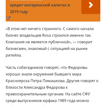
кредит материнский капитал в
2019 году
Открывается
в
«В этом нет ничего странного. С самого начала
новом
бизнес владельцев Rosa строился именно так.
окне
Компания не является публичной», — говорит
бизнесмен, знакомый с ситуацией на рынке
ритейла.
Часть собеседников говорят, что Федоровы
хорошо знали окружение бывшего мэра
Красноярска Петра Пимашкова. Другие говорят о
близости Александра Федорова к
правоохранительным органам. На сайте СФУ
среди выпускников юрфака 1989 года можно