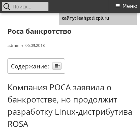
Найти:
Основное
Меню
Для любых предложений по
меню
сайту: leahgo@cp9.ru
Перейти
Leahgo.ru
Советы юристов
к
Роса банкротство
содержимому
Автор
Опубликовано
admin
06.09.2018
Содержание:
Компания РОСА заявила о
банкротстве, но продолжит
разработку Linux-дистрибутива
ROSA