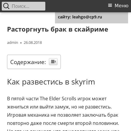
Найти:
Основное
Меню
Для любых предложений по
меню
сайту: leahgo@cp9.ru
Перейти
Leahgo.ru
Советы юристов
к
Расторгнуть брак в скайриме
содержимому
Автор
Опубликовано
admin
26.08.2018
Содержание:
Как развестись в skyrim
В пятой части The Elder Scrolls игрок может
жениться или выйти замуж, но не развестись.
Игровая механика не позволяет заключать брак
повторно даже после смерти второй половинки.