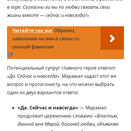
в горе. Согласны ли вы по любви связать свои
жизни вместе — сейчас и навсегда?
»
Читайте так же:
Образец
заявления на инн в связи со
сменой фамилии
Открывается
в
Потенциальный супруг главного героя ответит:
новом
«
Да. Сейчас и навсегда
». Марамал задаст этот же
окне
вопрос и протагонисту, на что можно выбрать
один из двух вариантов ответа:
«Да. Сейчас и навсегда»
— Марамал
продолжит церемонию словами: «
Властью,
данной мне Марой, богиней любви, объявляю