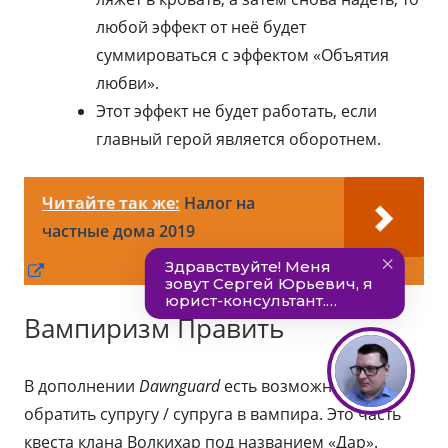
любой эффект от неё будет
суммироваться с эффектом «Объятия
любви».
Этот эффект не будет работать, если
главный герой является оборотнем.
Читайте так же:
Налог на
частные дома 2019
Открывается
в
Вампиризм Править
новом
окне
В дополнении
Dawnguard
есть возможность
обратить супругу / супруга в вампира. Это часть
квеста клана Волкихар под названием «Дар».