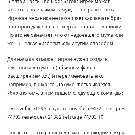
В пятой части The Elder Scrolls игрок может
жениться или выйти замуж, но не развестись.
Игровая механика не позволяет заключать брак
повторно даже после смерти второй половинки.
Но это не означает, что от надоевшего мужа или
жены нельзя «избавиться» другим способом.
Для начала в папке с игрой нужно создать
текстовый документ (обычный файл с
расширением .txt) и переименовать его,
например, в divorce. Документ открывается
«блокнотом», в нем пишем следующие команды:
removefac 51596 player.removefac c6472 resetquest
74793 resetquest 21382 setstage 74793 10
После этого сохраняем документ и входим в игру.