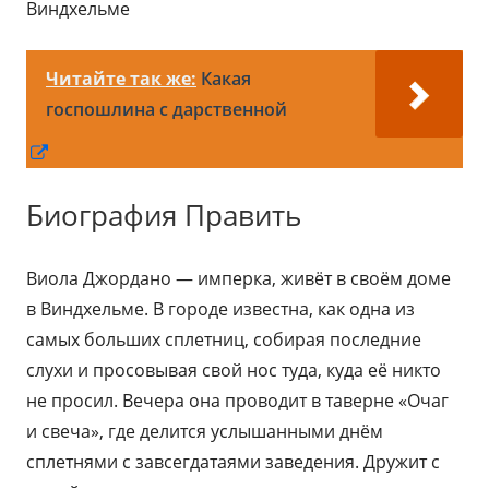
Виндхельме
Читайте так же:
Какая
госпошлина с дарственной
Открывается
в
Биография Править
новом
окне
Виола Джордано — имперка, живёт в своём доме
в Виндхельме. В городе известна, как одна из
самых больших сплетниц, собирая последние
слухи и просовывая свой нос туда, куда её никто
не просил. Вечера она проводит в таверне «Очаг
и свеча», где делится услышанными днём
сплетнями с завсегдатаями заведения. Дружит с