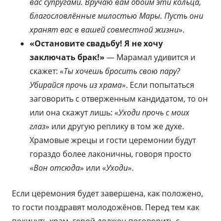
вас супругами. Вручаю вам обоим эти кольца,
благословлённые милостью Мары. Пусть они
хранят вас в вашей совместной жизни
».
«Остановите свадьбу! Я не хочу
заключать брак!»
— Марамал удивится и
скажет: «
Ты хочешь бросить свою пару?
Убирайся прочь из храма
». Если попытаться
заговорить с отверженным кандидатом, то он
или она скажут лишь: «
Уходи прочь с моих
глаз
» или другую реплику в том же духе.
Храмовые жрецы и гости церемонии будут
гораздо более лаконичны, говоря просто
«
Вон отсюда
» или «
Уходи
».
Если церемония будет завершена, как положено,
то гости поздравят молодожёнов. Перед тем как