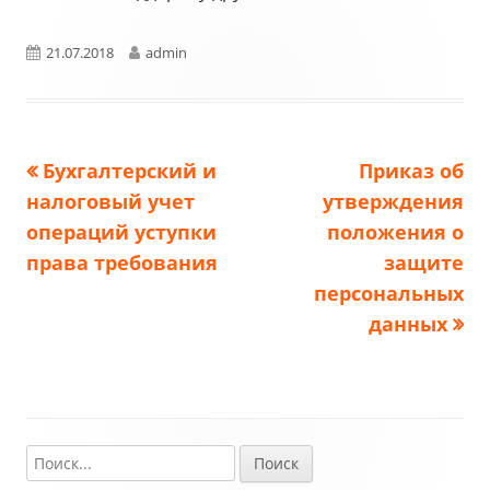
Опубликовано
Автор
21.07.2018
admin
Предыдущая
Следующая
Бухгалтерский и
Приказ об
Навигация
запись:
запись:
налоговый учет
утверждения
по
операций уступки
положения о
права требования
защите
записям
персональных
данных
Найти:
Главная