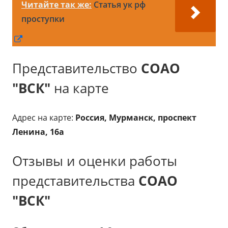
Читайте так же:
Статья ук рф
проступки
Открывается
в
Представительство
СОАО
новом
окне
"ВСК"
на карте
Адрес на карте:
Россия, Мурманск, проспект
Ленина, 16а
Отзывы и оценки работы
представительства
СОАО
"ВСК"