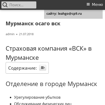
Найти:
Основное
Меню
Для любых предложений по
меню
сайту: leahgo@cp9.ru
Перейти
Leahgo.ru
Советы юристов
к
Мурманск осаго вск
содержимому
Автор
Опубликовано
admin
21.07.2018
Страховая компания «ВСК» в
Мурманске
Содержание:
Отделение в городе Мурманск
Урегулирование убытков
Обслуживание физических лиц