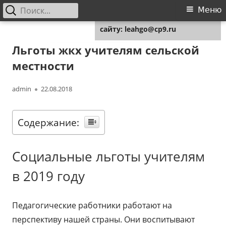
Найти:
Основное
Меню
Для любых предложений по
меню
сайту: leahgo@cp9.ru
Перейти
Leahgo.ru
Советы юристов
к
Льготы жкх учителям сельской
содержимому
местности
Автор
Опубликовано
admin
22.08.2018
Содержание:
Социальные льготы учителям
в 2019 году
Педагогические работники работают на
перспективу нашей страны. Они воспитывают