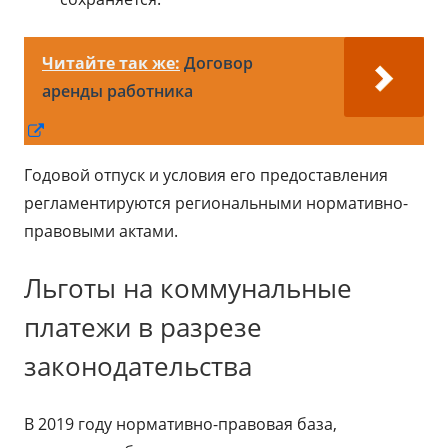
Читайте так же:
Договор
аренды работника
Открывается
в
Годовой отпуск и условия его предоставления
новом
регламентируются региональными нормативно-
окне
правовыми актами.
Льготы на коммунальные
платежи в разрезе
законодательства
В 2019 году нормативно-правовая база,