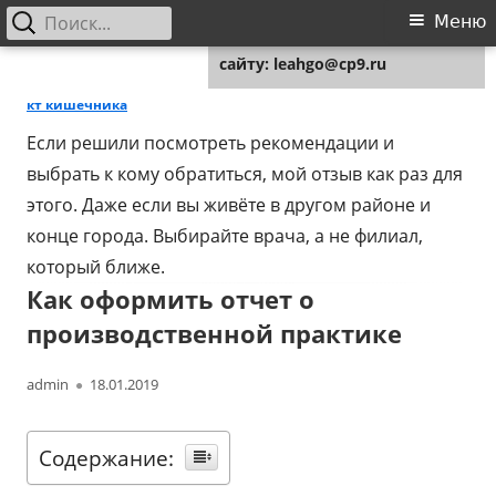
Найти:
Основное
Меню
Для любых предложений по
меню
сайту: leahgo@cp9.ru
Перейти
Leahgo.ru
Советы юристов
к
кт кишечника
содержимому
Если решили посмотреть рекомендации и
выбрать к кому обратиться, мой отзыв как раз для
этого. Даже если вы живёте в другом районе и
конце города. Выбирайте врача, а не филиал,
который ближе.
Как оформить отчет о
производственной практике
Автор
Опубликовано
admin
18.01.2019
Содержание: