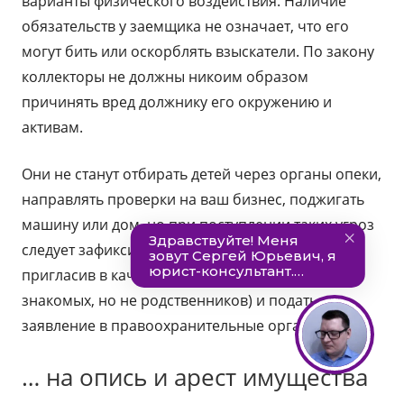
варианты физического воздействия. Наличие
обязательств у заемщика не означает, что его
могут бить или оскорблять взыскатели. По закону
коллекторы не должны никоим образом
причинять вред должнику его окружению и
активам.
Они не станут отбирать детей через органы опеки,
направлять проверки на ваш бизнес, поджигать
машину или дом, но при поступлении таких угроз
следует зафиксировать их (на диктофон или,
пригласив в качестве свидетелей соседей/
знакомых, но не родственников) и подать
заявление в правоохранительные органы.
… на опись и арест имущества