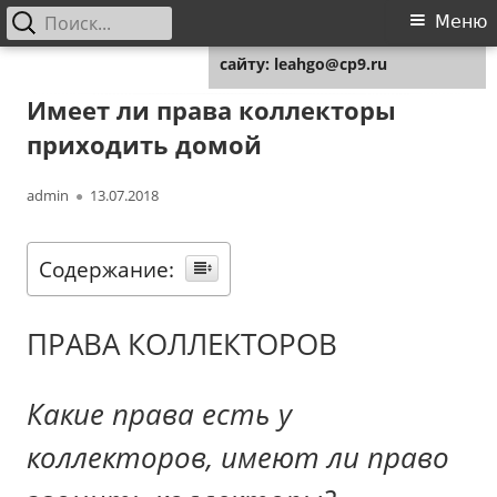
Найти:
Основное
Меню
Для любых предложений по
меню
сайту: leahgo@cp9.ru
Перейти
Leahgo.ru
Советы юристов
к
Имеет ли права коллекторы
содержимому
приходить домой
Автор
Опубликовано
admin
13.07.2018
Содержание:
ПРАВА КОЛЛЕКТОРОВ
Какие права есть у
коллекторов, имеют ли право