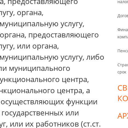
на, предоставляющего
нало
угу, органа,
Дого
муниципальную услугу,
Фина
 органа, предоставляющего
комп
угу, или органа,
Пенс
муниципальную услугу, либо
Стра
или муниципального
срок
ункционального центра,
СВ
нкционального центра, а
К
, осуществляющих функции
 государственных или
А
, или их работников (ст.ст.