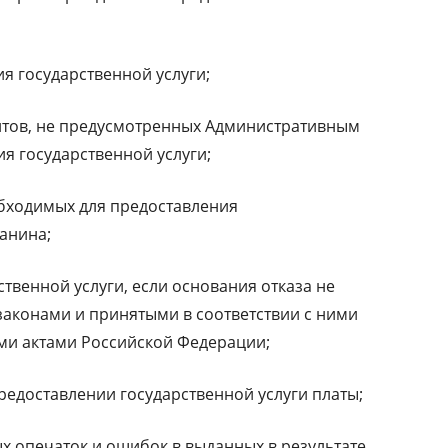
я государственной услуги;
нтов, не предусмотренных Административным
я государственной услуги;
обходимых для предоставления
данина;
ственной услуги, если основания отказа не
аконами и принятыми в соответствии с ними
и актами Российской Федерации;
редоставлении государственной услуги платы;
х опечаток и ошибок в выданных в результате