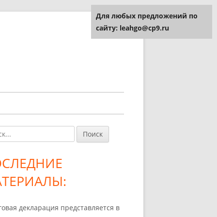
Для любых предложений по
сайту: leahgo@cp9.ru
и:
авная
ковая
ОСЛЕДНИЕ
лонка
ТЕРИАЛЫ:
говая декларация представляется в