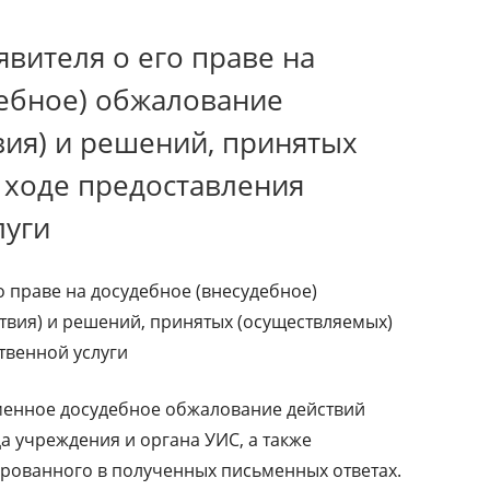
вителя о его праве на
дебное) обжалование
вия) и решений, принятых
 ходе предоставления
луги
 праве на досудебное (внесудебное)
твия) и решений, принятых (осуществляемых)
твенной услуги
менное досудебное обжалование действий
а учреждения и органа УИС, а также
рованного в полученных письменных ответах.