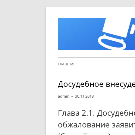
Перейти
к
содержимому
Основное
ГЛАВНАЯ
меню
Досудебное внесуд
Автор
Опубликовано
admin
30.11.2018
Глава 2.1. Досудебн
обжалование заяви