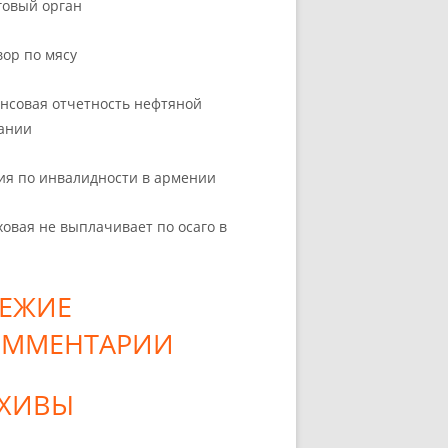
говый орган
вор по мясу
нсовая отчетность нефтяной
ании
ия по инвалидности в армении
ховая не выплачивает по осаго в
ЕЖИЕ
ОММЕНТАРИИ
РХИВЫ