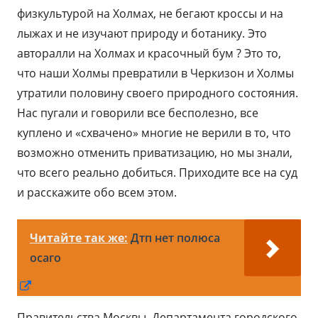
физкультурой на Холмах, не бегают кроссы и на
лыжах и не изучают природу и ботанику. Это
авторалли на Холмах и красочный бум ? Это то,
что наши Холмы превратили в Черкизон и Холмы
утратили половину своего природного состояния.
Нас пугали и говорили все бесполезно, все
куплено и «схвачено» многие не верили в то, что
возможно отменить приватизацию, но мы знали,
что всего реально добиться. Приходите все на суд
и расскажите обо всем этом.
Читайте так же:
Дтп нет полюса
осаго
Открывается
в
Правительства Москвы, Департамента городского