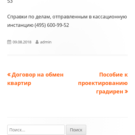
53
Справки по делам, отправленным в кассационную
инстанцию (495) 600-99-52
Опубликовано
Автор
09.08.2018
admin
Предыдущая
Следующая
Договор на обмен
Пособие к
Навигация
запись:
запись:
квартир
проектированию
по
градирен
записям
Найти:
Главная