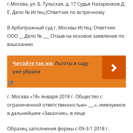
г.Москва, ул. Б. Тульская, д. 17 Судья Назаренков Д.
Е. Дело № Истец (Ответчик по встречному
В Арбитражный суд г. Москвы Истец: Ответчик:
ООО __ Дело № ___ Отзыв на исковое заявление по
взысканию
Читайте так же:
Льготы в саду
уже убрали
Открывается
в
г. Москва «18» января 2018 г. Общество с
новом
ограниченной ответственностью» ___», именуемое
окне
в дальнейшем «Заказчик», в лице
Образец заполнения формы с-09-3-1 2018 г.