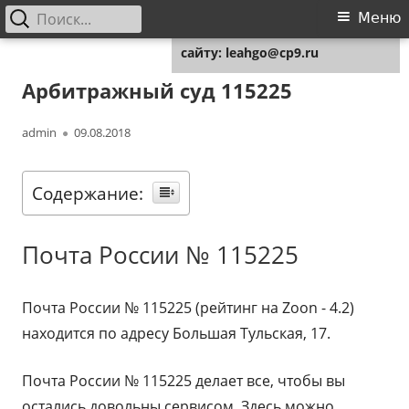
Найти:
Основное
Меню
Для любых предложений по
меню
сайту: leahgo@cp9.ru
Перейти
Leahgo.ru
Советы юристов
к
Арбитражный суд 115225
содержимому
Автор
Опубликовано
admin
09.08.2018
Содержание:
Почта России № 115225
Почта России № 115225 (рейтинг на Zoon - 4.2)
находится по адресу Большая Тульская, 17.
Почта России № 115225 делает все, чтобы вы
остались довольны сервисом. Здесь можно