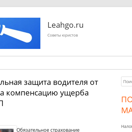
Leahgo.ru
Советы юристов
льная защита водителя от
Найт
Гл
на компенсацию ущерба
бо
П
П
ко
МА
Нало
Обязательное страхование