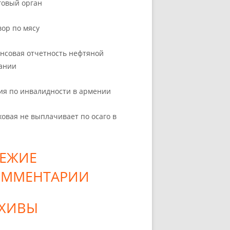
говый орган
вор по мясу
нсовая отчетность нефтяной
ании
ия по инвалидности в армении
ховая не выплачивает по осаго в
ЕЖИЕ
ОММЕНТАРИИ
РХИВЫ