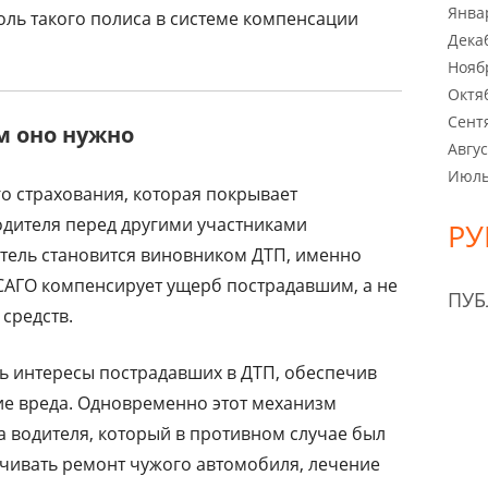
Янва
оль такого полиса в системе компенсации
Дека
Нояб
Октя
Сент
м оно нужно
Авгус
Июль
о страхования, которая покрывает
одителя перед другими участниками
РУ
тель становится виновником ДТП, именно
САГО компенсирует ущерб пострадавшим, а не
ПУ
средств.
ть интересы пострадавших в ДТП, обеспечив
е вреда. Одновременно этот механизм
а водителя, который в противном случае был
чивать ремонт чужого автомобиля, лечение