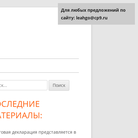
Для любых предложений по
сайту: leahgo@cp9.ru
и:
авная
ковая
ОСЛЕДНИЕ
лонка
ТЕРИАЛЫ:
говая декларация представляется в