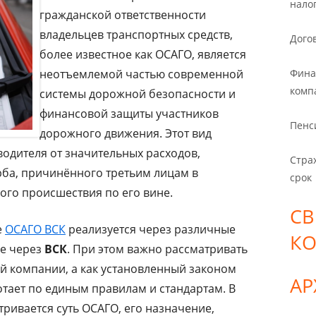
нало
гражданской ответственности
владельцев транспортных средств,
Дого
более известное как ОСАГО, является
неотъемлемой частью современной
Фина
комп
системы дорожной безопасности и
финансовой защиты участников
Пенс
дорожного движения. Этот вид
водителя от значительных расходов,
Стра
ба, причинённого третьим лицам в
срок
ого происшествия по его вине.
СВ
е
ОСАГО ВСК
реализуется через различные
К
ле через
ВСК
. При этом важно рассматривать
ой компании, а как установленный законом
А
тает по единым правилам и стандартам. В
ривается суть ОСАГО, его назначение,