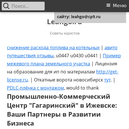
Найти:
Основное
Меню
Для любых предложений по
меню
сайту: leahgo@cp9.ru
Перейти
Leahgo.ru
к
содержимому
Советы юристов
снижение расхода топлива на котельных
|
авито
путешествия отзывы
, u0447 u0430 u0441 |
Пример
межевого плана земельного участка
| Лицензия
на образование для ип по материалам
http://get-
license.ru
. | Откатные ворота новосибирск
тут
. |
PDLC-плёнка с монтажом
, would to thank
Промышленно-Коммерческий
Центр "Гагаринский" в Ижевске:
Ваши Партнеры в Развитии
Бизнеса